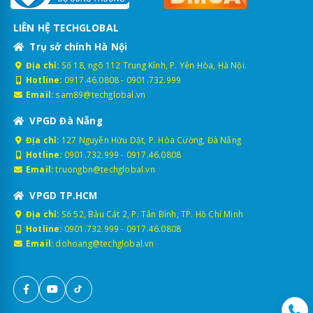
LIÊN HỆ TECHGLOBAL
Trụ sở chính Hà Nội
Địa chỉ:
Số 18, ngõ 112 Trung Kính, P. Yên Hòa, Hà Nội.
Hotline:
0917.46.0808
-
0901.732.999
Email:
sam89@techglobal.vn
VPGD Đà Nẵng
Địa chỉ:
127 Nguyễn Hữu Dật, P. Hòa Cường, Đà Nẵng
Hotline:
0901.732.999
-
0917.46.0808
Email:
truongbn@techglobal.vn
VPGD TP.HCM
Địa chỉ:
Số 52, Bàu Cát 2, P. Tân Bình, TP. Hồ Chí Minh
Hotline:
0901.732.999
-
0917.46.0808
Email:
dohoang@techglobal.vn