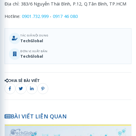
Địa chỉ: 383/6 Nguyễn Thái Bình, P.12, Q.Tân Bình, TP.HCM
Hotline:
0901.732.999
-
0917 46 080
TÁC GIẢ NỘI DUNG
TechGlobal
ĐƠN VỊ XUẤT BẢN
TechGlobal
CHIA SẺ BÀI VIẾT
BÀI VIẾT LIÊN QUAN