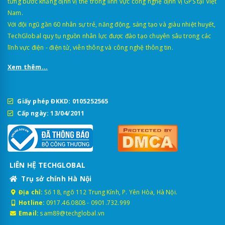
từng bước khẳng định vị thế trong lĩnh vực công nghệ định vị GPS tại Việt
Nam.
Với đội ngũ gần 60 nhân sự trẻ, năng động, sáng tạo và giàu nhiệt huyết,
TechGlobal quy tụ nguồn nhân lực được đào tạo chuyên sâu trong các
lĩnh vực điện - điện tử, viễn thông và công nghệ thông tin.
Xem thêm...
Giấy phép ĐKKD: 0105252565
Cấp ngày: 13/04/2011
LIÊN HỆ TECHGLOBAL
Trụ sở chính Hà Nội
Địa chỉ:
Số 18, ngõ 112 Trung Kính, P. Yên Hòa, Hà Nội.
Hotline:
0917.46.0808
-
0901.732.999
Email:
sam89@techglobal.vn