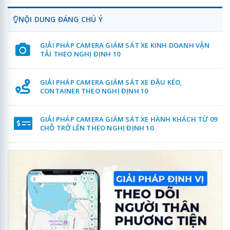
NỘI DUNG ĐÁNG CHÚ Ý
GIẢI PHÁP CAMERA GIÁM SÁT XE KINH DOANH VẬN
TẢI THEO NGHỊ ĐỊNH 10
GIẢI PHÁP CAMERA GIÁM SÁT XE ĐẦU KÉO,
CONTAINER THEO NGHỊ ĐỊNH 10
GIẢI PHÁP CAMERA GIÁM SÁT XE HÀNH KHÁCH TỪ 09
CHỖ TRỞ LÊN THEO NGHỊ ĐỊNH 10