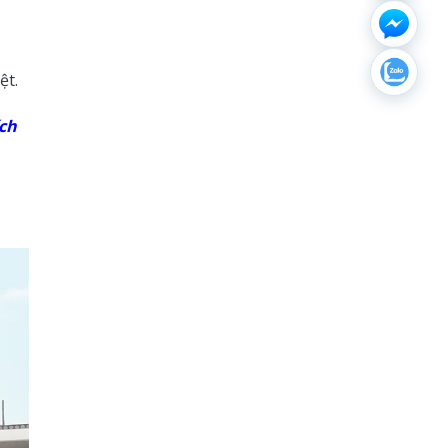
rệt.
ích