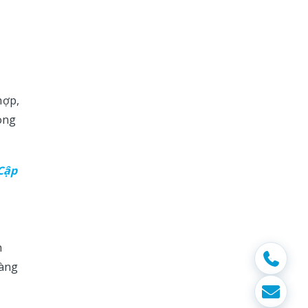
hợp,
ong
Cập
h
ràng