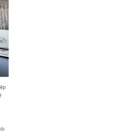
iệp
ế
ôi