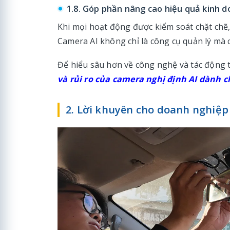
1.8. Góp phần nâng cao hiệu quả kinh 
Khi mọi hoạt động được kiểm soát chặt chẽ, 
Camera AI không chỉ là công cụ quản lý mà c
Để hiểu sâu hơn về công nghệ và tác động t
và rủi ro của camera nghị định AI dành c
2. Lời khuyên cho doanh nghiệp