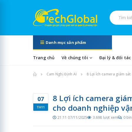
Tìm kiếm s
Danh mục sản phẩm
Trang chủ
Về chúng tôi
Đại lý & đối tác
Trang chủ
Cam Nghị Định AI
8 Lợi ích camera giám sát 
8 Lợi ích camera giám
07
cho doanh nghiệp vận
TH11
21:11 07/11/2025
3.698 lượt xem
0 bìn