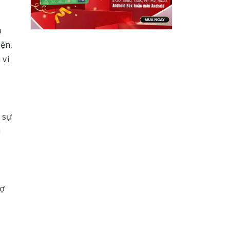
ủ
iện,
 vi
a sự
i
rợ