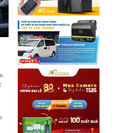
nh
g
p