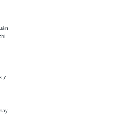
quản
chi
 sự
 hãy