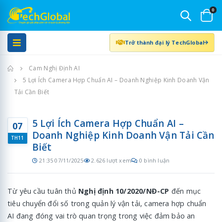
0
Trở thành đại lý TechGlobal
Trang chủ
Cam Nghị Định AI
5 Lợi Ích Camera Hợp Chuẩn AI – Doanh Nghiệp Kinh Doanh Vận
Tải Cần Biết
5 Lợi Ích Camera Hợp Chuẩn AI –
07
Doanh Nghiệp Kinh Doanh Vận Tải Cần
TH11
Biết
21:35 07/11/2025
2.626 lượt xem
0 bình luận
Từ yêu cầu tuân thủ
Nghị định 10/2020/NĐ-CP
đến mục
tiêu chuyển đổi số trong quản lý vận tải, camera hợp chuẩn
AI đang đóng vai trò quan trọng trong việc đảm bảo an