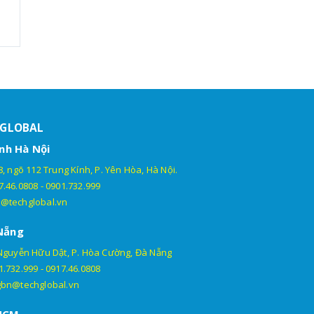
HGLOBAL
nh Hà Nội
, ngõ 112 Trung Kính, P. Yên Hòa, Hà Nội.
7.46.0808
-
0901.732.999
@techglobal.vn
Nẵng
Nguyễn Hữu Dật, P. Hòa Cường, Đà Nẵng
1.732.999
-
0917.46.0808
gbn@techglobal.vn