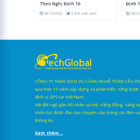
Theo Nghị Định 10
Định 
08/12/2022
5.472 lượt xem
08/12
CÔNG TY TNHH DỊCH VỤ CÔNG NGHỆ TOÀN CẦU (TechG
qua hơn 15 năm xây dựng và phát triển, từng bước 
định vị GPS tại Việt Nam.
Với đội ngũ gần 60 nhân sự trẻ, năng động, sáng tạ
nhân lực được đào tạo chuyên sâu trong các lĩnh vự
thông tin.
Xem thêm...