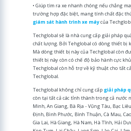
• Giúp tìm ra xe nhanh chóng nếu chẳng may
trường hợp đặc biệt, mang tính chất đặc thù
giám sát hành trình xe máy
của Techglob
Techglobal sẽ là nhà cung cấp giải pháp quả
chất lượng. Bởi Tehglobal có dòng thiết bị
Mà dòng thiết bị này của Techglobal còn 
thiết bị này còn có chế độ bảo hành cực khủ
Techglobal còn hỗ trợ về kỹ thuật cho tất c
Techglobal.
Techglobal không chỉ cung cấp
giải pháp q
còn tại tất cả các tỉnh thành trong cả nướ
Minh, An Giang, Bà Rịa - Vũng Tàu, Bạc Liê
Định, Bình Phước, Bình Thuận, Cà Mau, Ca
Gia Lai, Hà Giang, Hà Nam, Hà Tĩnh, Hải D
Kon Tum, Lai Châu, Lạng Sơn, Lào Cai, Lâ