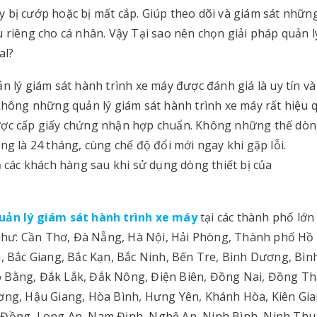
 bị cướp hoặc bị mất cắp. Giúp theo dõi và giám sát nhữn
 riêng cho cá nhân. Vậy Tại sao nên chọn giải pháp quản l
al?
n lý giám sát hành trình xe máy được đánh giá là uy tín và
 không những quản lý giám sát hành trình xe máy rất hiệu 
được cấp giấy chứng nhận hợp chuẩn. Không những thế dò
ng là 24 tháng, cùng chế độ đổi mới ngay khi gặp lỗi.
ả các khách hàng sau khi sử dụng dòng thiết bị của
uản lý giám sát hành trình xe máy
tại các thành phố lớn
c như: Cần Thơ, Đà Nẵng, Hà Nội, Hải Phòng, Thành phố Hồ
u, Bắc Giang, Bắc Kạn, Bắc Ninh, Bến Tre, Bình Dương, Bìn
o Bằng, Đắk Lắk, Đắk Nông, Điện Biên, Đồng Nai, Đồng Th
ương, Hậu Giang, Hòa Bình, Hưng Yên, Khánh Hòa, Kiên Gia
m Đồng, Long An, Nam Định, Nghệ An, Ninh Bình, Ninh Thu