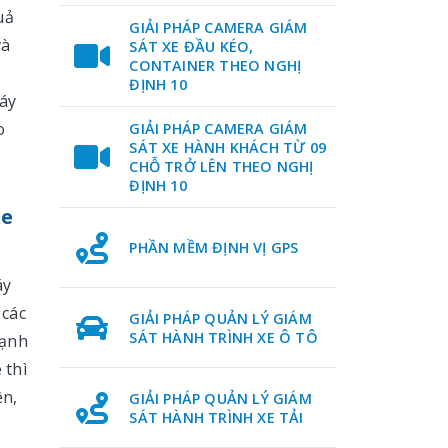
uả
GIẢI PHÁP CAMERA GIÁM
và
SÁT XE ĐẦU KÉO,
CONTAINER THEO NGHỊ
ĐỊNH 10
áy
o
GIẢI PHÁP CAMERA GIÁM
SÁT XE HÀNH KHÁCH TỪ 09
CHỖ TRỞ LÊN THEO NGHỊ
ĐỊNH 10
xe
PHẦN MỀM ĐỊNH VỊ GPS
áy
 các
GIẢI PHÁP QUẢN LÝ GIÁM
SÁT HÀNH TRÌNH XE Ô TÔ
cạnh
 thì
ện,
GIẢI PHÁP QUẢN LÝ GIÁM
SÁT HÀNH TRÌNH XE TẢI