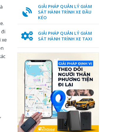
và
GIẢI PHÁP QUẢN LÝ GIÁM
SÁT HÀNH TRÌNH XE ĐẦU
KÉO
e.
 đi
GIẢI PHÁP QUẢN LÝ GIÁM
SÁT HÀNH TRÌNH XE TAXI
i xe
òn
xác
,