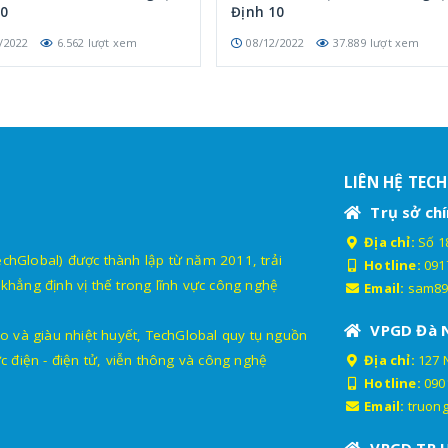
10
Định 10
/2022
6.562 lượt xem
08/12/2022
37.889 lượt xem
LIÊN HỆ TEC
Trụ sở chí
Địa chỉ:
Số 18
lobal) được thành lập từ năm 2011, trải
Hotline:
091
khẳng định vị thế trong lĩnh vực công nghệ
Email:
sam89
VPGD Đà 
o và giàu nhiệt huyết, TechGlobal quy tụ nguồn
c điện - điện tử, viễn thông và công nghệ
Địa chỉ:
127 
Hotline:
090
Email:
truon