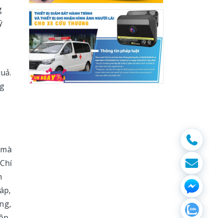
g
ý
quả.
ng
 mà
 Chí
h
áp,
ng,
ận,